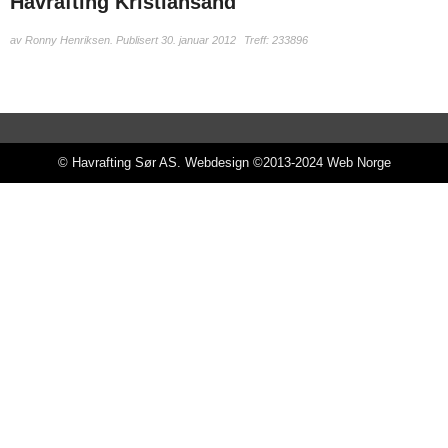
Havrafting Kristiansand
av
Ronny Henriksen
.
Publisert 30. januar 2012
Treff: 233896
© Havrafting Sør AS. Webdesign ©2013-2024
Web Norge